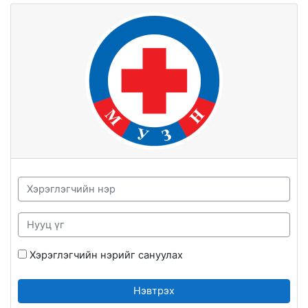
Үндсэн агуулга руу шилжих
Хэрэглэгчийн нэр
Нууц үг
Хэрэглэгчийн нэрийг сануулах
Нэвтрэх