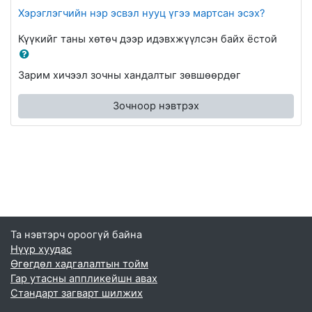
Хэрэглэгчийн нэр эсвэл нууц үгээ мартсан эсэх?
Күүкийг таны хөтөч дээр идэвхжүүлсэн байх ёстой
Зарим хичээл зочны хандалтыг зөвшөөрдөг
Зочноор нэвтрэх
Та нэвтэрч ороогүй байна
Нүүр хуудас
Өгөгдөл хадгалалтын тойм
Гар утасны аппликейшн авах
Стандарт загварт шилжих